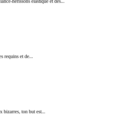
ance-hérissons élastique et des...
es requins et de...
bizarres, ton but est...