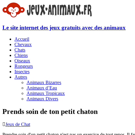
Le site internet des jeux gratuits avec des animaux
Accueil
Chevaux
Chats
Chiens
Oiseaux
Rongeurs
Insectes
Autres
Animaux Bizarres
Animaux d’Eau
Animaux Tropicaux
Animaux Divers
Prends soin de ton petit chaton
Jeux de Chat
Prendre soin d'un petit chaton n'est pas un exercice de tout repos. Il fa