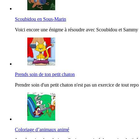
Scoubidou en Sous-Marin
Voici encore une énigme à résoudre avec Scoubidou et Sammy dan
Prends soin de ton petit chaton
Prendre soin d'un petit chaton n'est pas un exercice de tout repos.
Coloriage d’animaux animé