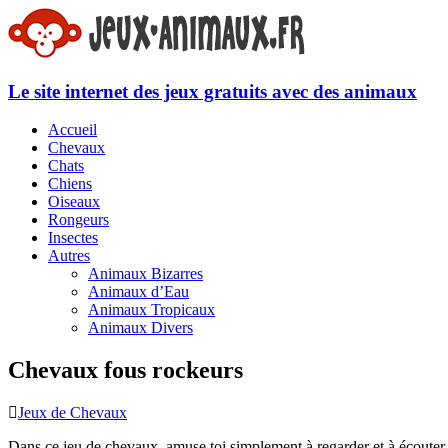
Le site internet des jeux gratuits avec des animaux
Accueil
Chevaux
Chats
Chiens
Oiseaux
Rongeurs
Insectes
Autres
Animaux Bizarres
Animaux d’Eau
Animaux Tropicaux
Animaux Divers
Chevaux fous rockeurs
Jeux de Chevaux
Dans ce jeu de chevaux, amuse toi simplement à regarder et à écouter u